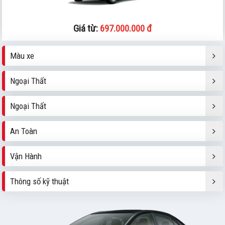
Giá từ:
697.000.000 đ
Màu xe
Ngoại Thất
Ngoại Thất
An Toàn
Vận Hành
Thông số kỹ thuật