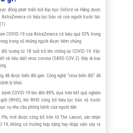
ược đồng phát triển bởi Đại học Oxford và Hãng dược
a AstraZeneca có hiệu lực bảo vệ con người trước tác
(
1
)
c xin COVID-19 của AstraZeneca có hiệu quả 92% trong
 vong trong số những người được tiêm chủng.
đối tượng từ 18 tuổi trở lên chống lại COVID-19. Vắc
 và tiêu diệt virus corona (SARS-COV-2). Đây là loại
ong.
 đã được biến đổi gen. Công nghệ “virus biến đổi” đã
bệnh lý khác.
 bệnh COVID-19 lên đến 89%, dựa trên kết quả nghiên
giới (WHO), khi WHO công bố hiệu lực bảo vệ trước
phục vụ nhu cầu phòng bệnh của người dân.
m Phi, mới được công bố trên tờ The Lancet, xác nhận
-19, không có trường hợp nặng hay nhập viện xảy ra