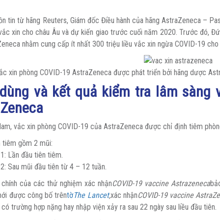
n tin từ hãng Reuters, Giám đốc Điều hành của hãng AstraZeneca – Pasc
u vắc xin cho châu Âu và dự kiến giao trước cuối năm 2020. Trước đó, 
Zeneca nhằm cung cấp ít nhất 300 triệu liều vắc xin ngừa COVID-19 cho 
ắc xin phòng COVID-19 AstraZeneca được phát triển bởi hãng dược Ast
 dùng và kết quả kiểm tra lâm sàng 
aZeneca
Nam, vắc xin phòng COVID-19 của AstraZeneca được chỉ định tiêm phòng 
h tiêm gồm 2 mũi:
1: Lần đầu tiên tiêm.
2: Sau mũi đầu tiên từ 4 – 12 tuần.
 chính của các thử nghiệm xác nhận
COVID-19 vaccine Astrazeneca
bả
mới được công bố trên
tờ
The Lancet
,
xác nhận
COVID-19 vaccine AstraZ
 có trường hợp nặng hay nhập viện xảy ra sau 22 ngày sau liều đầu tiên.