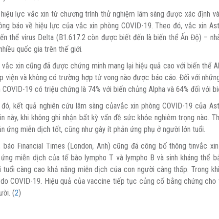
hiệu lực vắc xin từ chương trình thử nghiệm lâm sàng được xác định 
ông báo về hiệu lực của vắc xin phòng COVID-19. Theo đó, vắc xin As
iến thể virus Delta (B1.617.2 còn được biết đến là biến thể Ấn Độ) – n
hiều quốc gia trên thế giới.
 vắc xin cũng đã được chứng minh mang lại hiệu quả cao với biến thể Al
p viện và không có trường hợp tử vong nào được báo cáo. Đối với những
COVID-19 có triệu chứng là 74% với biến chủng Alpha và 64% đối với bi
 đó, kết quả nghiên cứu lâm sàng củavắc xin phòng COVID-19 của As
xin này, khi không ghi nhận bất kỳ vấn đề sức khỏe nghiêm trọng nào.
ản ứng miễn dịch tốt, cũng như gây ít phản ứng phụ ở người lớn tuổi.
, báo Financial Times (London, Anh) cũng đã công bố thông tinvắc x
 ứng miễn dịch của tế bào lympho T và lympho B và sinh kháng thể bả
 tuổi càng cao khả năng miễn dịch của con người càng thấp. Trong khi
do COVID-19. Hiệu quả của vaccine tiếp tục củng cố bằng chứng cho tí
ời. (
2
)