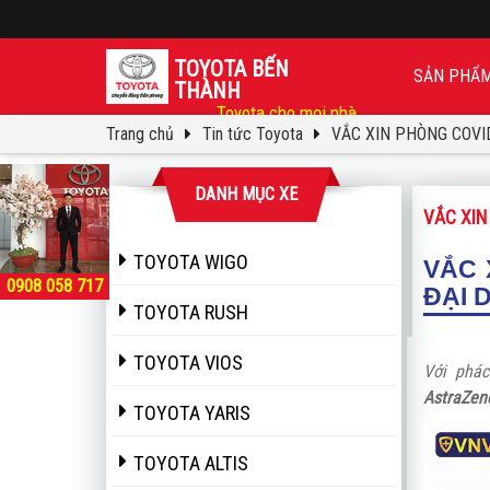
TOYOTA BẾN
SẢN PHẨ
THÀNH
Toyota cho mọi nhà
Trang chủ
Tin tức Toyota
VẮC XIN PHÒNG COVI
DANH MỤC XE
VẮC XIN
TOYOTA WIGO
VẮC 
0908 058 717
ĐẠI 
TOYOTA RUSH
TOYOTA VIOS
Với phác
AstraZen
TOYOTA YARIS
TOYOTA ALTIS