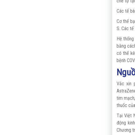
chế tự tạo
Các tế bà
Cơ thể bạ
S. Các tế
Hệ thống 
bằng cách
có thể kê
bệnh COVI
Nguồ
Vắc xin 
AstraZene
tim mạch,
thuốc của
Tại Việt
động kin
Chương tr