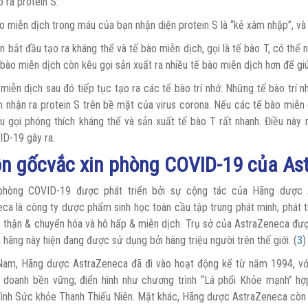
 ra protein S.
o miễn dịch trong máu của bạn nhận diện protein S là “kẻ xâm nhập”, và
n bắt đầu tạo ra kháng thể và tế bào miễn dịch, gọi là tế bào T, có thể
 bào miễn dịch còn kêu gọi sản xuất ra nhiều tế bào miễn dịch hơn để gi
miễn dịch sau đó tiếp tục tạo ra các tế bào trí nhớ. Những tế bào trí nh
 nhận ra protein S trên bề mặt của virus corona. Nếu các tế bào miễn d
u gọi phóng thích kháng thể và sản xuất tế bào T rất nhanh. Điều này 
D-19 gây ra.
n gốcvắc xin phòng COVID-19 của As
phòng COVID-19 được phát triển bởi sự cộng tác của Hãng dược 
ca là công ty dược phẩm sinh học toàn cầu tập trung phát minh, phát tri
 thận & chuyển hóa và hô hấp & miễn dịch. Trụ sở của AstraZeneca được
 hãng này hiện đang được sử dụng bởi hàng triệu người trên thế giới. (
3
)
 Nam, Hãng dược AstraZeneca đã đi vào hoạt động kể từ năm 1994, vớ
h doanh bền vững; điển hình như chương trình “Lá phổi Khỏe mạnh” 
ình Sức khỏe Thanh Thiếu Niên. Mặt khác, Hãng dược AstraZeneca còn 