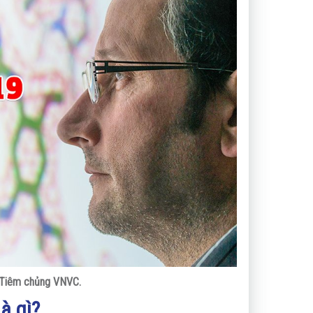
 Tiêm chủng VNVC.
à gì?