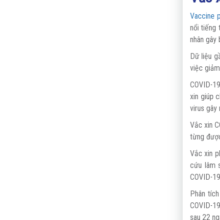
Vaccine 
nổi tiếng
nhân gây 
Dữ liệu g
việc giảm
COVID-19 
xin giúp 
virus gây
Vắc xin C
từng được
Vắc xin p
cứu lâm 
COVID-19 
Phân tích
COVID-19
sau 22 ngà