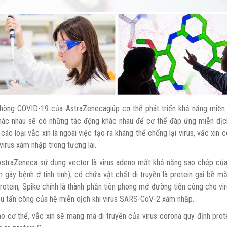
phòng COVID-19 của AstraZenecagiúp cơ thể phát triển khả năng miễn 
hác nhau sẽ có những tác động khác nhau để cơ thể đáp ứng miễn dịc
các loại vắc xin là ngoài việc tạo ra kháng thể chống lại virus, vắc xin
 virus xâm nhập trong tương lai.
straZeneca sử dụng vector là virus adeno mất khả năng sao chép của t
m gây bệnh ở tinh tinh), có chứa vật chất di truyền là protein gai bề 
rotein, Spike chính là thành phần tiên phong mở đường tiến công cho 
êu tấn công của hệ miễn dịch khi virus SARS-CoV-2 xâm nhập.
ào cơ thể, vắc xin sẽ mang mã di truyền của virus corona quy định prote