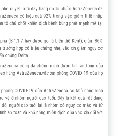
và phê duyệt, mới đây hãng dược phẩm AstraZeneca đã
traZeneca có hiệu quả 92% trong việc giảm tỉ lệ nhập
hân tố chủ chốt khiến dịch bệnh bùng phát mạnh mẽ tại
pha (B.1.1.7, hay được gọi là biến thể Kent), giảm 86%
 trường hợp có triệu chứng nhẹ, vắc xin giảm nguy cơ
ến chủng Delta.
traZeneca cũng đã chứng minh được tính an toàn của
 Theo hãng AstraZeneca,vắc xin phòng COVID-19 của họ
in phòng COVID-19 của AstraZeneca có khả năng kích
o vệ ở nhóm người cao tuổi. Đây là kết quả rất đáng
 đó, người cao tuổi lại là nhóm có nguy cơ mắc và tử
nh an toàn và khả năng miễn dịch của vắc xin đối với