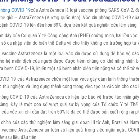
phòng COVID-19
của AstraZeneca là loại vaccine phòng SARS-CoV-2, đ
 thế giới – AstraZeneca (Vương quốc Anh). Vắc xin phòng COVID-19 củ
bệnh COVID-19 lên đến hơn 89%, dựa trên kết quả nghiên cứu lâm sàng. 
ần đây của Cơ quan Y tế Công cộng Anh (PHE) chứng minh, hai liều vắ
 số ca nhập viện do biến thể Delta và cho thấy không có trường hợp tử
vaccine Astrazeneca là một loại vắc xin được sử dụng để bảo vệ các 
cho hệ miễn dịch của người được được tiêm chủng có khả năng nhận biết
 ra bệnh COVID-19, khiến một số bệnh nhân diễn tiến nặng và có thể tử v
OVID-19 của Astrazeneca chứa một loại virus gây cảm lạnh thông thường
 thử nghiệm và ứng dụng thành công trong việc tạo ra vắc xin cho các 
hòng COVID-19 của AstraZeneca có hiệu lực bảo vệ trước tác nhân gây
sàng. Đây là một con số vượt quá sự kỳ vọng của Tổ chức Y tế Thế 
của vắc xin chỉ cần đạt trên 50% là đã có thể được sản xuất rộng rãi 
 chính của các thử nghiệm lâm sàng giai đoạn III từ Anh, Brazil và Na
 vaccine AstraZeneca an toàn và hiệu quả trong việc ngăn ngừa COVID
y sau liều đầu tiên.