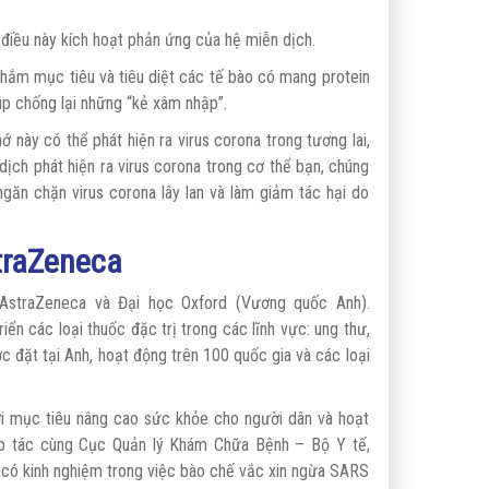
 điều này kích hoạt phản ứng của hệ miễn dịch.
 nhắm mục tiêu và tiêu diệt các tế bào có mang protein
úp chống lại những “kẻ xâm nhập”.
ớ này có thể phát hiện ra virus corona trong tương lai,
ịch phát hiện ra virus corona trong cơ thể bạn, chúng
ngăn chặn virus corona lây lan và làm giảm tác hại do
traZeneca
AstraZeneca và Đại học Oxford (Vương quốc Anh).
ển các loại thuốc đặc trị trong các lĩnh vực: ung thư,
 đặt tại Anh, hoạt động trên 100 quốc gia và các loại
i mục tiêu nâng cao sức khỏe cho người dân và hoạt
hợp tác cùng Cục Quản lý Khám Chữa Bệnh – Bộ Y tế,
có kinh nghiệm trong việc bào chế vắc xin ngừa SARS