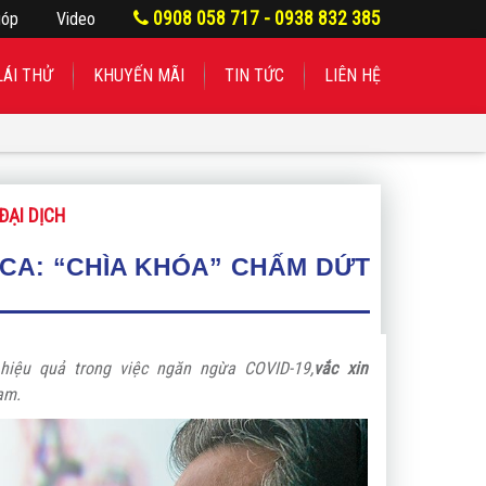
0908 058 717 - 0938 832 385
góp
Video
LÁI THỬ
KHUYẾN MÃI
TIN TỨC
LIÊN HỆ
ĐẠI DỊCH
ECA: “CHÌA KHÓA” CHẤM DỨT
hiệu quả trong việc ngăn ngừa COVID-19,
vắc xin
am.