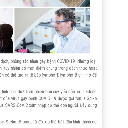
dịch, phòng tác nhân gây bệnh COVID-19. Những loại
h, tuy nhiên có một điểm chung trong cách thức hoạt
 còn có thể tạo ra tế bào lympho T, lympho B ghi nhớ để
inh tinh, dựa trên phiên bản suy yếu của virus adeno
mặt của virus gây bệnh COVID-19 được gọi tên là Spike
virus SARS-CoV-2 xâm nhập cơ thể con người. Đây cũng
in S cho tế bào.., từ đó, cơ thể bắt đầu hình thành cơ