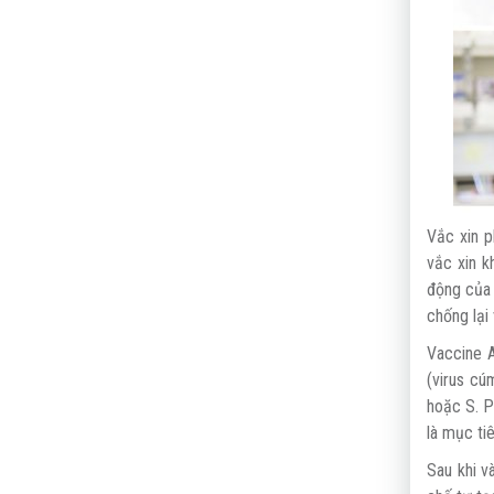
Vắc xin 
vắc xin k
động của 
chống lại
Vaccine A
(virus cú
hoặc S. P
là mục ti
Sau khi v