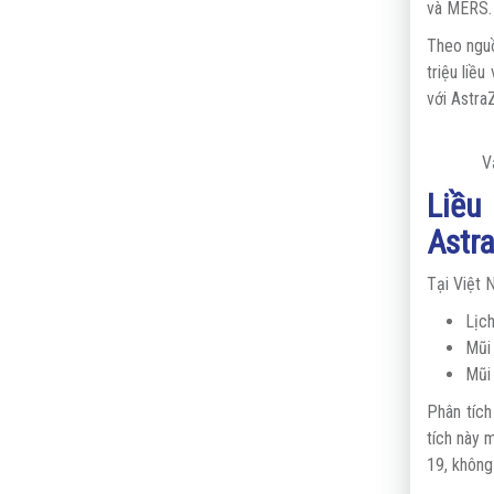
và MERS.
Theo nguồ
triệu liề
với Astra
V
Liều
Astr
Tại Việt 
Lịc
Mũi 
Mũi 
Phân tích
tích này 
19, không