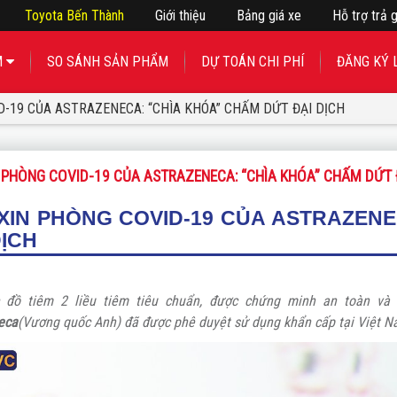
Toyota Bến Thành
Giới thiệu
Bảng giá xe
Hỗ trợ trả 
M
SO SÁNH SẢN PHẨM
DỰ TOÁN CHI PHÍ
ĐĂNG KÝ 
D-19 CỦA ASTRAZENECA: “CHÌA KHÓA” CHẤM DỨT ĐẠI DỊCH
 PHÒNG COVID-19 CỦA ASTRAZENECA: “CHÌA KHÓA” CHẤM DỨT 
XIN PHÒNG COVID-19 CỦA ASTRAZEN
DỊCH
 đồ tiêm 2 liều tiêm tiêu chuẩn, được chứng minh an toàn và 
eca
(Vương quốc Anh) đã được phê duyệt sử dụng khẩn cấp tại Việt N