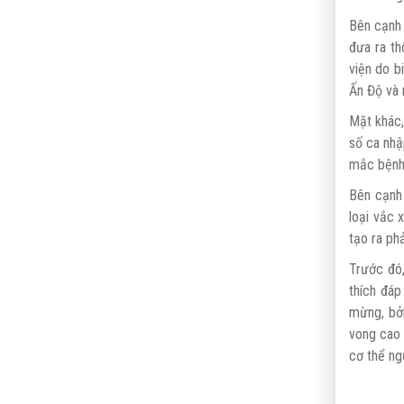
Bên cạnh 
đưa ra th
viện do b
Ấn Độ và n
Mặt khác,
số ca nhậ
mắc bệnh 
Bên cạnh
loại vắc 
tạo ra ph
Trước đó
thích đáp
mừng, bởi
vong cao 
cơ thể ngư